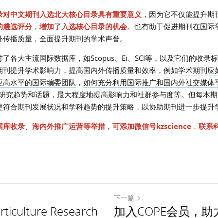
录对中文期刊入选北大核心目录具有重要意义
，因为它不仅能提升期
的遴选评分
，
增加了入选核心目录的机会
。也有助于促进期刊在国际
外传播质量，全面提升期刊的学术声誉。
讨了各大主流国际数据库，如
Scopus
、
Ei
、
SCI
等，以及它们的收录标
期刊提升学术影响力，提高国内外传播质量和效率，例如
学术期刊应如
更高水平的国际编委团队
，
如何充分利用国际推广和国内外社交媒体
研究趋势和话题，最大程度地提高影响力和社群参与度等。但每本期
更符合期刊发展状况和学科趋势的提升策略，以协助期刊进一步提升
据库收录
、
海内外推广运营等举措
，
可添加微信号kzscience
，
联系
下一篇
ulture Research
加入COPE会员，