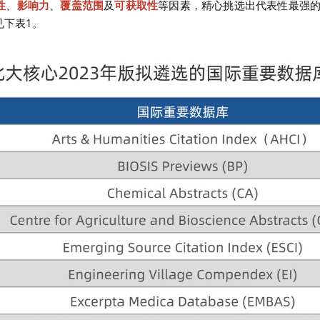
性
、
影响力
、
覆盖范围
及
可获取性
等因素，精心挑选出代表性最强
见下表1。