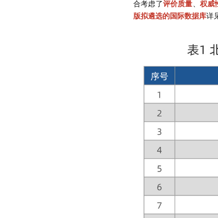
合考虑了
评价质量
、
权威
版拟遴选的国际数据库
详