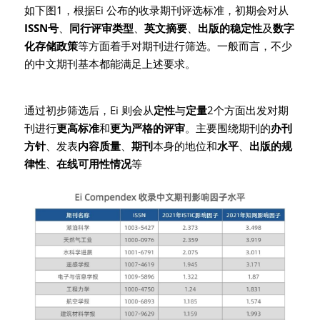
如下图1，根据Ei 公布的收录期刊评选标准，初期会对从
ISSN号
、
同行评审类型
、
英文摘要
、
出版的稳定性
及
数字
化存储政策
等方面着手对期刊进行筛选。一般而言，不少
的中文期刊基本都能满足上述要求。
通过初步筛选后，Ei 则会从
定性
与
定量
2个方面出发对期
刊进行
更高标准
和
更为严格的评审
。主要围绕期刊的
办刊
方针
、发表
内容质量
、
期刊
本身的地位和
水平
、
出版的规
律性
、
在线可用性情况
等