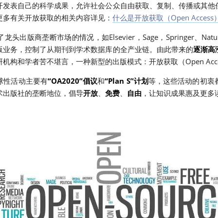
开发表自己的科学成果，允许社会公众自由获取、复制、传播或其他
更多有关开放获取的相关内容详见：
什么是开放获取（Open Access
出版商垄断市场的情况，如Elsevier，Sage，Springer、Natu
版业务，控制了从期刊到学术数据库的全产业链。由此带来的
逐渐高
机构和学者苦不堪言，一种新型的出版模式：开放获取（Open Acc
球性活动主要有
“OA2020”倡议
和
“Plan S”计划
等，这些活动的初衷
术出版社的垄断地位，倡导
开放
、
免费
、
自由
，让知识成果惠及更多