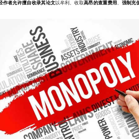
经作者允许擅自收录其论文
以牟利、收取
高昂的查重费用
、
强制充