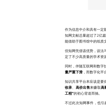
作为信息中介和具有一定
知网文献总量超过了2亿
能借助于图书馆中的纸质
但知网凭借该优势，设法
定了不少高质量的学术资
同时，伴随互联网和数字
量严重下滑
，而数字化平
知识共享平台本应该是要
收录
、
高价出售
来赚取
高
工程”
的初心背道而驰。
不过此次知网事件，也引